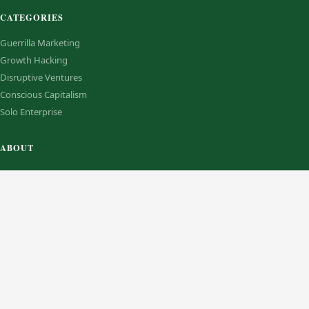
CATEGORIES
Guerrilla Marketing
Growth Hacking
Disruptive Ventures
Conscious Capitalism
Solo Enterprise
ABOUT
Contact Us
Disclosure Policy
Sitemap
Terms of Service
About Us
RECENT
AU sets up office in Congo capital